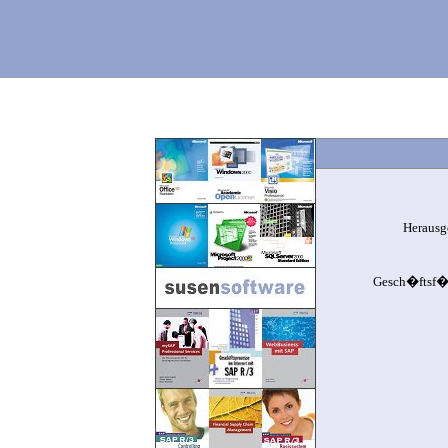
Herausg
Gesch�ftsf�